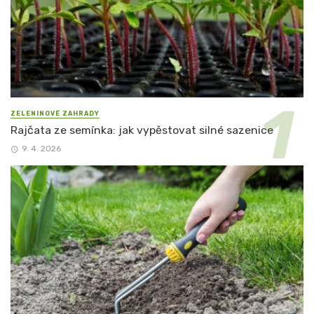
ZELENINOVÉ ZAHRADY
Rajčata ze semínka: jak vypěstovat silné sazenice
9. 4. 2026