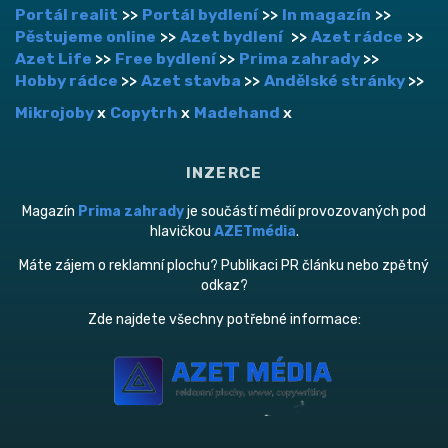
Portál realit
>>
Portál bydlení
>>
In magazín
>>
Pěstujeme online
>>
Azet bydlení
>>
Azet rádce
>>
Azet Life
>>
Free bydlení
>>
Prima zahrady
>>
Hobby rádce
>>
Azet stavba
>>
Andělské stránky
>>
Mikrojoby
x
Copytrh
x
Madehand
x
INZERCE
Magazín
Prima zahrady
je součástí médií provozovaných pod
hlavičkou
AZETmédia
.
Máte zájem o reklamní plochu? Publikaci PR článku nebo zpětný
odkaz?
Zde najdete všechny potřebné informace: