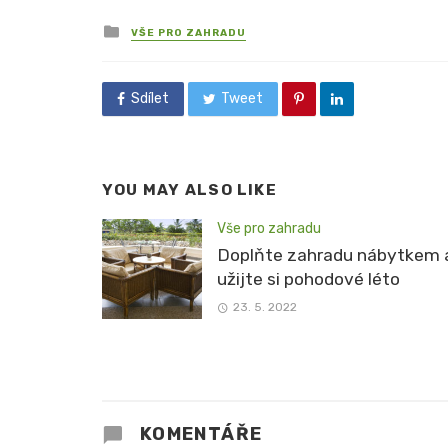
Posted
VŠE PRO ZAHRADU
in
Sdílet
Tweet
YOU MAY ALSO LIKE
Vše pro zahradu
Doplňte zahradu nábytkem 
užijte si pohodové léto
23. 5. 2022
KOMENTÁŘE