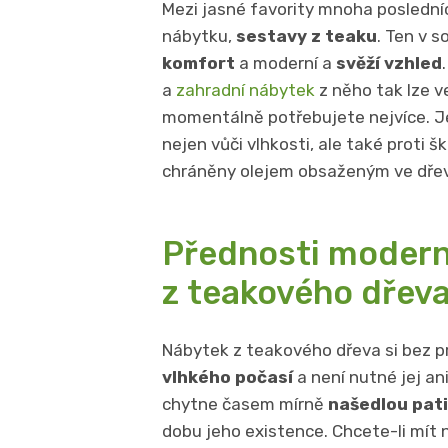
Mezi jasné favority mnoha poslední
nábytku,
sestavy z teaku
. Ten v 
komfort
a moderní a
svěží vzhled
a
zahradní nábytek
z něho tak lze v
momentálně potřebujete nejvíce. J
nejen vůči vlhkosti, ale také proti š
chráněny olejem obsaženým ve dřevě
Přednosti modern
z teakového dřev
Nábytek z teakového dřeva si bez p
vlhkého počasí
a není nutné jej ani
chytne časem mírně
našedlou pat
dobu jeho existence. Chcete-li mít