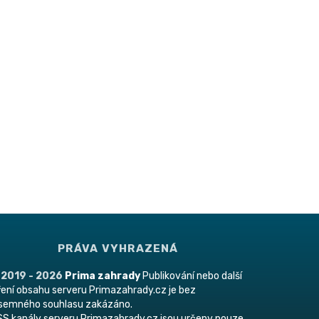
PRÁVA VYHRAZENÁ
 2019 - 2026
Prima zahrady
Publikování nebo další
ření obsahu serveru Primazahrady.cz je bez
ísemného souhlasu zakázáno.
S kanály serveru Primazahrady.cz jsou určeny pouze