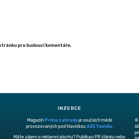
 stránku pro budoucí komentáře.
INZERCE
Magazín
Prima zahrady
je součástí médií
©
provozovaných pod hlavičkou
AZETmédia
.
ší
p
Máte zájem o reklamní plochu? Publikaci PR článku nebo
RS