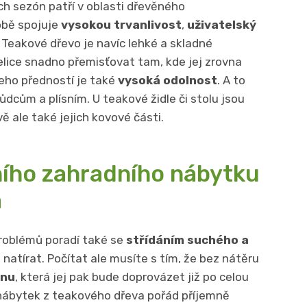
ch sezón patří v oblasti dřevěného
sobě spojuje
vysokou trvanlivost
,
uživatelský
. Teakové dřevo je navíc lehké a skladné
elice snadno přemisťovat tam, kde jej zrovna
eho předností je také
vysoká odolnost
. A to
kůdcům a plísním. U teakové židle či stolu jsou
 ale také jejich kovové části.
ího zahradního nábytku
a
roblémů poradí také se
střídáním suchého a
 natírat. Počítat ale musíte s tím, že bez nátěru
inu
, která jej pak bude doprovázet již po celou
 nábytek z teakového dřeva pořád příjemně