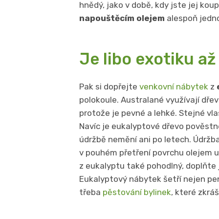
hnědý, jako v době, kdy jste jej ko
napouštěcím olejem
alespoň jedno
Je libo exotiku až
Pak si dopřejte
venkovní nábytek
z
polokoule. Australané využívají dře
protože je pevné a lehké. Stejné vla
Navíc je eukalyptové dřevo pověst
údržbě nemění ani po letech. Údrž
v pouhém přetření povrchu olejem u
z eukalyptu také pohodlný, doplňte 
Eukalyptový nábytek šetří nejen pe
třeba
pěstování bylinek
, které zkráš