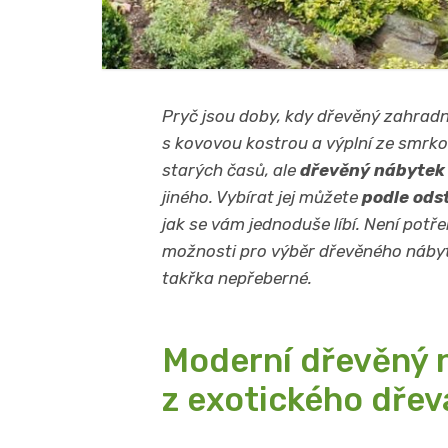
Pryč jsou doby, kdy dřevěný zahradní 
s kovovou kostrou a výplní ze smrko
starých časů, ale
dřevěný nábytek
jiného. Vybírat jej můžete
podle ods
jak se vám jednoduše líbí. Není po
možnosti pro výběr dřevěného nábytk
takřka nepřeberné.
Moderní dřevěný 
z exotického dřev