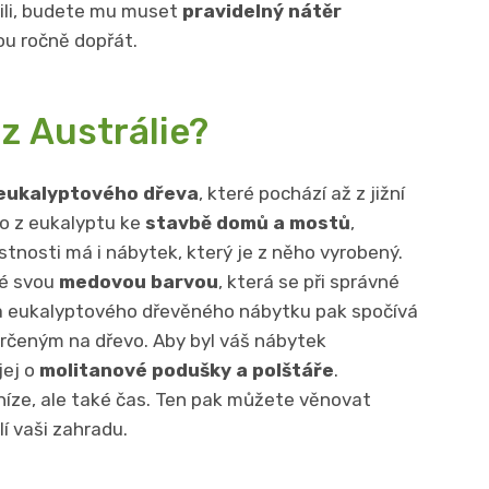
upili, budete mu muset
pravidelný nátěr
u ročně dopřát.
 z Austrálie?
eukalyptového dřeva
, které pochází až z jižní
vo z eukalyptu ke
stavbě domů a mostů
,
stnosti má i nábytek, který je z něho vyrobený.
né svou
medovou barvou
, která se při správné
ba eukalyptového dřevěného nábytku pak spočívá
rčeným na dřevo. Aby byl váš nábytek
jej o
molitanové podušky a polštáře
.
níze, ale také čas. Ten pak můžete věnovat
lí vaši zahradu.