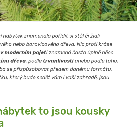
nábytek znamenalo pořídit si stůl či židli
vého nebo borovicového dřeva. Nic proti kráse
 v moderním pojet
í znamená často úplně něco
tínu dřeva
, podle
trvanlivosti
anebo podle toho,
třeba se přizpůsobovat předem danému formátu,
u, který bude sedět vám i vaší zahradě, jsou
nábytek to jsou kousky
a