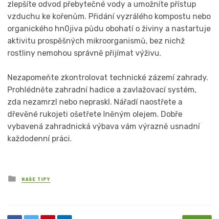
zlepšíte odvod přebytečné vody a umožníte přístup
vzduchu ke kořenům. Přidání vyzrálého kompostu nebo
organického hn0jiva půdu obohatí o živiny a nastartuje
aktivitu prospěšných mikroorganismů, bez nichž
rostliny nemohou správně přijímat výživu.
Nezapomeňte zkontrolovat technické zázemí zahrady.
Prohlédněte zahradní hadice a zavlažovací systém,
zda nezamrzl nebo nepraskl. Nářadí naostřete a
dřevěné rukojeti ošetřete lněným olejem. Dobře
vybavená zahradnická výbava vám výrazně usnadní
každodenní práci.
Posted
NAŠE TIPY
in