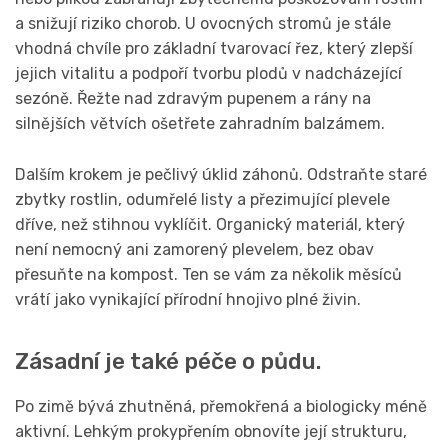
a snižují riziko chorob. U ovocných stromů je stále
vhodná chvíle pro základní tvarovací řez, který zlepší
jejich vitalitu a podpoří tvorbu plodů v nadcházející
sezóně. Řežte nad zdravým pupenem a rány na
silnějších větvích ošetřete zahradním balzámem.
Dalším krokem je pečlivý úklid záhonů. Odstraňte staré
zbytky rostlin, odumřelé listy a přezimující plevele
dříve, než stihnou vyklíčit. Organický materiál, který
není nemocný ani zamorený plevelem, bez obav
přesuňte na kompost. Ten se vám za několik měsíců
vrátí jako vynikající přírodní hnojivo plné živin.
Zásadní je také péče o půdu.
Po zimě bývá zhutněná, přemokřená a biologicky méně
aktivní. Lehkým prokypřením obnovíte její strukturu,