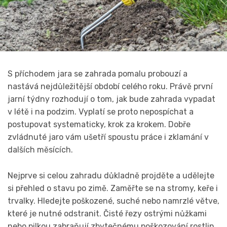
S příchodem jara se zahrada pomalu probouzí a
nastává nejdůležitější období celého roku. Právě první
jarní týdny rozhodují o tom, jak bude zahrada vypadat
v létě i na podzim. Vyplatí se proto nepospíchat a
postupovat systematicky, krok za krokem. Dobře
zvládnuté jaro vám ušetří spoustu práce i zklamání v
dalších měsících.
Nejprve si celou zahradu důkladně projděte a udělejte
si přehled o stavu po zimě. Zaměřte se na stromy, keře i
trvalky. Hledejte poškozené, suché nebo namrzlé větve,
které je nutné odstranit. Čisté řezy ostrými nůžkami
nebo pilkou zabraňují zbytečnému poškozování rostlin