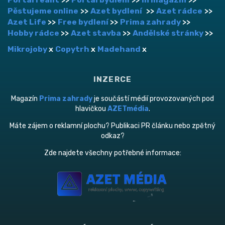
Pěstujeme online
>>
Azet bydlení
>>
Azet rádce
>>
Azet Life
>>
Free bydlení
>>
Prima zahrady
>>
Hobby rádce
>>
Azet stavba
>>
Andělské stránky
>>
Mikrojoby
x
Copytrh
x
Madehand
x
INZERCE
Magazín
Prima zahrady
je součástí médií provozovaných pod
hlavičkou
AZETmédia
.
Máte zájem o reklamní plochu? Publikaci PR článku nebo zpětný
odkaz?
Zde najdete všechny potřebné informace: