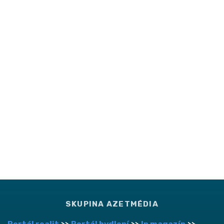
SKUPINA AZETMÉDIA
Portál realit
>>
Portál bydlení
>>
In magazín
>>