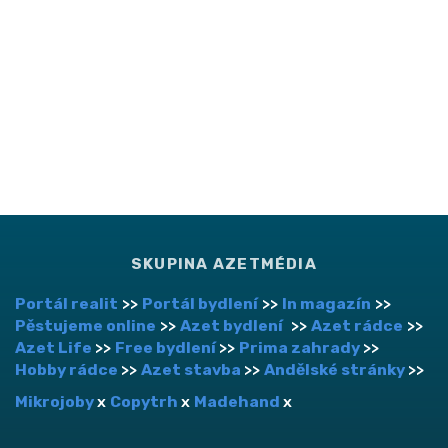
SKUPINA AZETMÉDIA
Portál realit
>>
Portál bydlení
>>
In magazín
>>
Pěstujeme online
>>
Azet bydlení
>>
Azet rádce
>>
Azet Life
>>
Free bydlení
>>
Prima zahrady
>>
Hobby rádce
>>
Azet stavba
>>
Andělské stránky
>>
Mikrojoby
x
Copytrh
x
Madehand
x