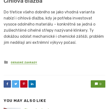
Cihlová dlažba
Do třetice všeho dobrého se jako vhodná varianta
nabízí i cihlová dlažba, kdy je potřeba investovat
vysoce odolného materiálu – konkrétně se jedná o
zušlechtěné cihelné střepy nazývané klinkery. Ty
dokážou odolat mechanické i chemické zátěži, problém
jim nedělají ani extrémní výkyvy počasí.
Posted
OKRASNÉ ZAHRADY
in
0
YOU MAY ALSO LIKE