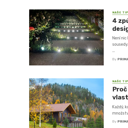
NAŠE TI
4 zp
desi
Není nic
sousedy
...
By
PRIM
NAŠE TI
Proč
vlas
Každý, k
množství 
By
PRIM