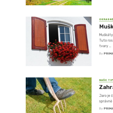
OKRASN
Mušk
Muškáty 
Tuto ros
tvary ...
By
PRIM
NAŠE TI
Zahr
Jaro je 
správně 
By
PRIM