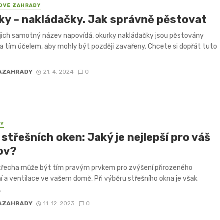
OVÉ ZAHRADY
ky – nakládačky. Jak správně pěstovat
jejich samotný název napovídá, okurky nakládačky jsou pěstovány
a tím účelem, aby mohly být později zavařeny. Chcete si dopřát tuto
AZAHRADY
21. 4. 2024
0
PY
střešních oken: Jaký je nejlepší pro váš
ov?
třecha může být tím pravým prvkem pro zvýšení přirozeného
í a ventilace ve vašem domě. Při výběru střešního okna je však
.
AZAHRADY
11. 12. 2023
0