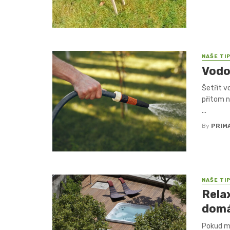
NAŠE TI
Vodo
Šetřit v
přitom n
...
By
PRIM
NAŠE TI
Relax
domá
Pokud má