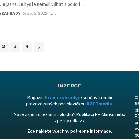
 je jasné, že byste neměli váhat a pořídit ...
AZAHRADY
25. 5. 2022
0
2
3
4
INZERCE
Magazín
Prima zahrady
je součástí médií
©
provozovaných pod hlavičkou
AZETmédia
.
ší
p
Máte zájem o reklamní plochu? Publikaci PR článku nebo
RS
zpětný odkaz?
pr
vy
Zde najdete všechny potřebné informace:
be