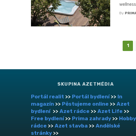
wellness,
By
PRIM
Posts
1
navigation
SKUPINA AZETMÉDIA
Portál realit
>>
Portál bydlení
>>
In
magazín
>>
Pěstujeme online
>>
Azet
bydlení
>>
Azet rádce
>>
Azet Life
>>
Free bydlení
>>
Prima zahrady
>>
Hobby
rádce
>>
Azet stavba
>>
Andělské
stránky
>>