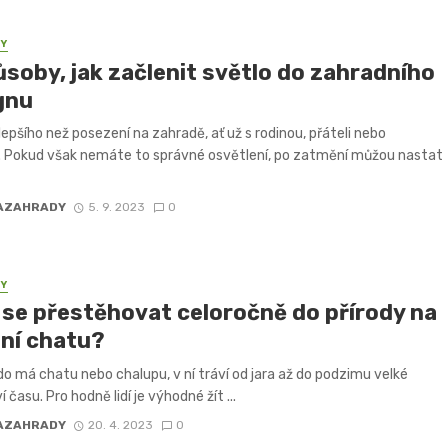
PY
ůsoby, jak začlenit světlo do zahradního
gnu
 lepšího než posezení na zahradě, ať už s rodinou, přáteli nebo
. Pokud však nemáte to správné osvětlení, po zatmění můžou nastat
AZAHRADY
5. 9. 2023
0
PY
 se přestěhovat celoročně do přírody na
tní chatu?
do má chatu nebo chalupu, v ní tráví od jara až do podzimu velké
času. Pro hodně lidí je výhodné žít ...
AZAHRADY
20. 4. 2023
0