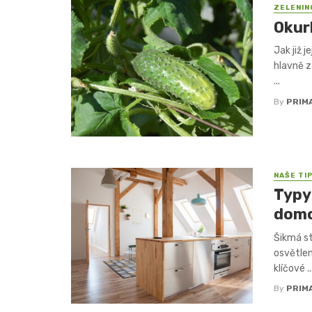
ZELENIN
Okur
Jak již 
hlavně z
...
By
PRIM
NAŠE TI
Typy 
dom
Šikmá s
osvětlen
klíčové ..
By
PRIM