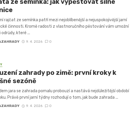
ata ze semínka: jak vypěstovat silné
nice
í rajčat ze semínka patří mezi nejoblíbenější a nejuspokojivější jarní
cké činnosti. Kromě radosti z vlastnoručního pěstování vám umožní
 odrůdy, které ...
AZAHRADY
9. 4. 2026
0
PY
uzení zahrady po zimě: první kroky k
šné sezóně
dem jara se zahrada pomalu probouzí a nastává nejdůležitější období
oku. Právě první jarní týdny rozhodují o tom, jak bude zahrada ...
AZAHRADY
9. 4. 2026
0