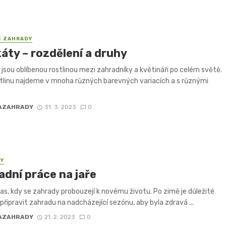
É ZAHRADY
áty – rozdělení a druhy
jsou oblíbenou rostlinou mezi zahradníky a květináři po celém světě.
tlinu najdeme v mnoha různých barevných variacích a s různými
AZAHRADY
31. 3. 2023
0
PY
adní práce na jaře
čas, kdy se zahrady probouzejí k novému životu. Po zimě je důležité
připravit zahradu na nadcházející sezónu, aby byla zdravá ...
AZAHRADY
21. 2. 2023
0