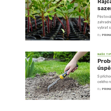
Rajč
saze
Pěstován
zahradni
vybrat si
By
PRIM
NAŠE TI
Prob
úspě
S přícho
celého r
By
PRIM