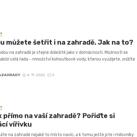
PY
u můžete šetřit i na zahradě. Jak na to?
odou na zahradě je stejně důležité jako v domácnosti. Možností se
abízí celá řada – množství kohoutkové vody, kterou využijete, snížíte
AZAHRADY
4. 11. 2022
0
PY
 přímo na vaší zahradě? Pořiďte si
cí vířivku
te na zahradě nějaké to místo navíc, a k tomu ještě jste i milovníky