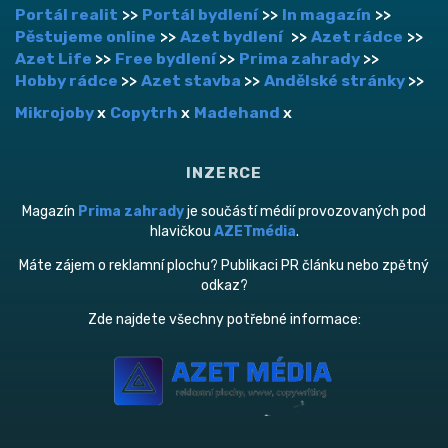
Portál realit
>>
Portál bydlení
>>
In magazín
>>
Pěstujeme online
>>
Azet bydlení
>>
Azet rádce
>>
Azet Life
>>
Free bydlení
>>
Prima zahrady
>>
Hobby rádce
>>
Azet stavba
>>
Andělské stránky
>>
Mikrojoby
x
Copytrh
x
Madehand
x
INZERCE
Magazín
Prima zahrady
je součástí médií provozovaných pod
hlavičkou
AZETmédia
.
Máte zájem o reklamní plochu? Publikaci PR článku nebo zpětný
odkaz?
Zde najdete všechny potřebné informace: