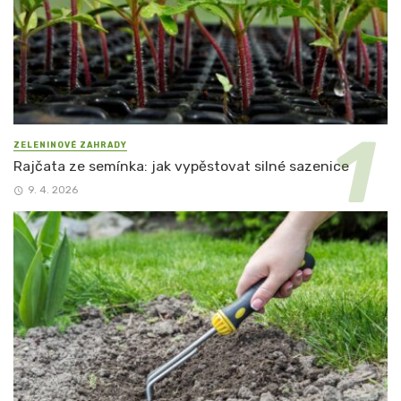
ZELENINOVÉ ZAHRADY
Rajčata ze semínka: jak vypěstovat silné sazenice
9. 4. 2026